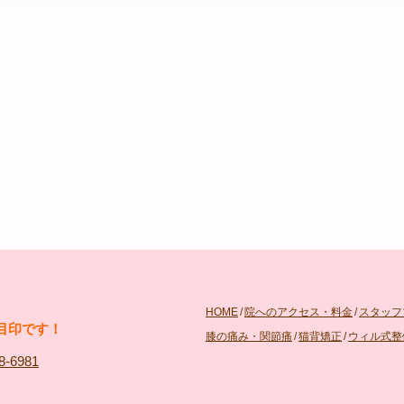
HOME
/
院へのアクセス・料金
/
スタッフ
目印です！
膝の痛み・関節痛
/
猫背矯正
/
ウィル式整