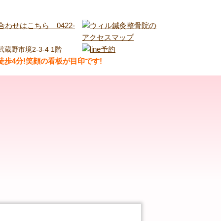
武蔵野市境2-3-4 1階
歩4分!笑顔の看板が目印です!