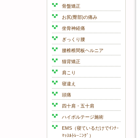
骨盤矯正
お尻(臀部)の痛み
坐骨神経痛
ぎっくり腰
腰椎椎間板ヘルニア
猫背矯正
肩こり
寝違え
頭痛
四十肩・五十肩
ハイボルテージ施術
EMS（寝ているだけでｲﾝﾅｰ
ﾏｯｽﾙﾄﾚｰﾆﾝｸﾞ）