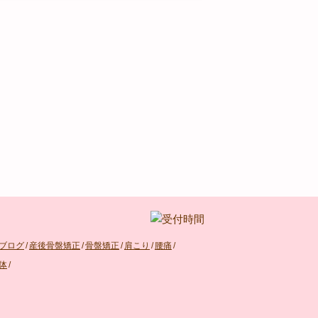
ブログ
/
産後骨盤矯正
/
骨盤矯正
/
肩こり
/
腰痛
/
体
/