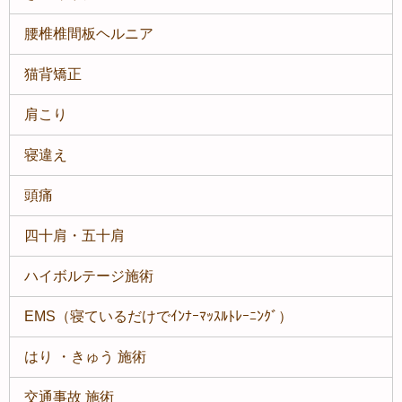
腰椎椎間板ヘルニア
猫背矯正
肩こり
寝違え
頭痛
四十肩・五十肩
ハイボルテージ施術
EMS（寝ているだけでｲﾝﾅｰﾏｯｽﾙﾄﾚｰﾆﾝｸﾞ）
はり ・きゅう 施術
交通事故 施術