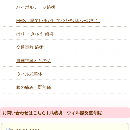
ハイボルテージ施術
EMS（寝ているだけでｲﾝﾅｰﾏｯｽﾙﾄﾚｰﾆﾝｸﾞ）
はり ・きゅう 施術
交通事故 施術
自律神経ととのえ
ウィル式整体
膝の痛み・関節痛
お問い合わせはこちら | 武蔵境 ウィル鍼灸整骨院