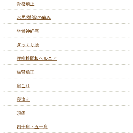
骨盤矯正
お尻(臀部)の痛み
坐骨神経痛
ぎっくり腰
腰椎椎間板ヘルニア
猫背矯正
肩こり
寝違え
頭痛
四十肩・五十肩