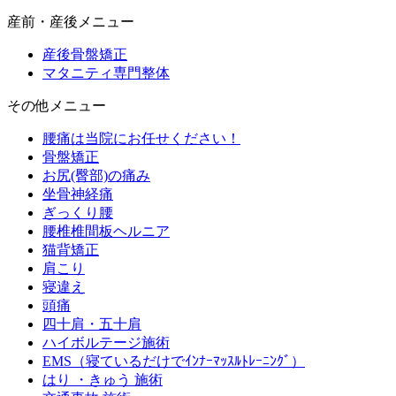
産前・産後メニュー
産後骨盤矯正
マタニティ専門整体
その他メニュー
腰痛は当院にお任せください！
骨盤矯正
お尻(臀部)の痛み
坐骨神経痛
ぎっくり腰
腰椎椎間板ヘルニア
猫背矯正
肩こり
寝違え
頭痛
四十肩・五十肩
ハイボルテージ施術
EMS（寝ているだけでｲﾝﾅｰﾏｯｽﾙﾄﾚｰﾆﾝｸﾞ）
はり ・きゅう 施術