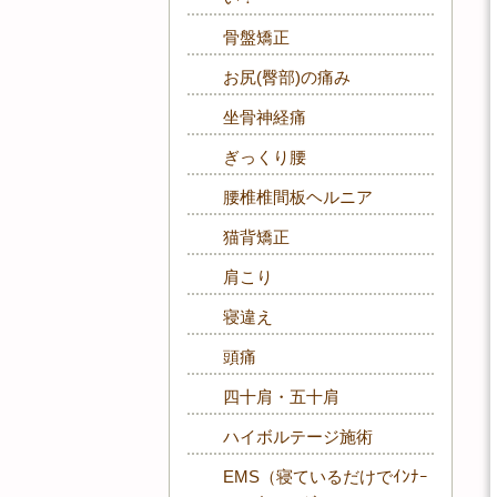
骨盤矯正
お尻(臀部)の痛み
坐骨神経痛
ぎっくり腰
腰椎椎間板ヘルニア
猫背矯正
肩こり
寝違え
頭痛
四十肩・五十肩
ハイボルテージ施術
EMS（寝ているだけでｲﾝﾅｰ