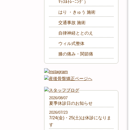
ﾏｯｽﾙﾄﾚｰﾆﾝｸﾞ）
はり ・きゅう 施術
交通事故 施術
自律神経ととのえ
ウィル式整体
膝の痛み・関節痛
2026/08/07
夏季休診日のお知らせ
2026/07/23
7/24(金)・25(土)は休診になりま
す