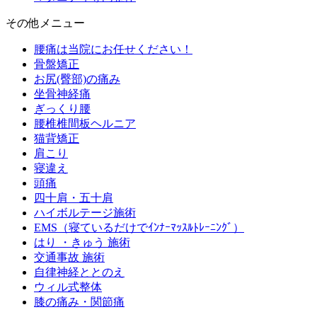
その他メニュー
腰痛は当院にお任せください！
骨盤矯正
お尻(臀部)の痛み
坐骨神経痛
ぎっくり腰
腰椎椎間板ヘルニア
猫背矯正
肩こり
寝違え
頭痛
四十肩・五十肩
ハイボルテージ施術
EMS（寝ているだけでｲﾝﾅｰﾏｯｽﾙﾄﾚｰﾆﾝｸﾞ）
はり ・きゅう 施術
交通事故 施術
自律神経ととのえ
ウィル式整体
膝の痛み・関節痛