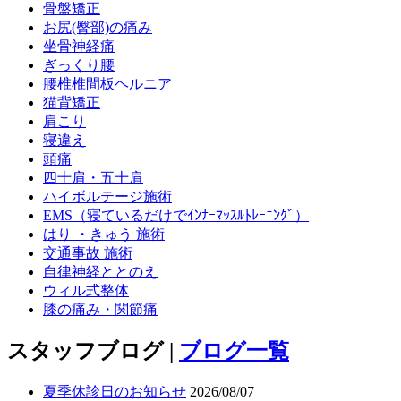
骨盤矯正
お尻(臀部)の痛み
坐骨神経痛
ぎっくり腰
腰椎椎間板ヘルニア
猫背矯正
肩こり
寝違え
頭痛
四十肩・五十肩
ハイボルテージ施術
EMS（寝ているだけでｲﾝﾅｰﾏｯｽﾙﾄﾚｰﾆﾝｸﾞ）
はり ・きゅう 施術
交通事故 施術
自律神経ととのえ
ウィル式整体
膝の痛み・関節痛
スタッフブログ |
ブログ一覧
夏季休診日のお知らせ
2026/08/07