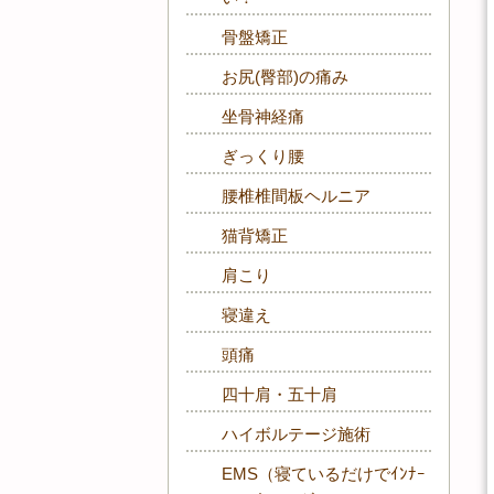
骨盤矯正
お尻(臀部)の痛み
坐骨神経痛
ぎっくり腰
腰椎椎間板ヘルニア
猫背矯正
肩こり
寝違え
頭痛
四十肩・五十肩
ハイボルテージ施術
EMS（寝ているだけでｲﾝﾅｰ