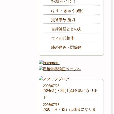
ﾏｯｽﾙﾄﾚｰﾆﾝｸﾞ）
はり ・きゅう 施術
交通事故 施術
自律神経ととのえ
ウィル式整体
膝の痛み・関節痛
2026/07/23
7/24(金)・25(土)は休診になりま
す
2026/07/18
7/20（月・祝）は休診になりま