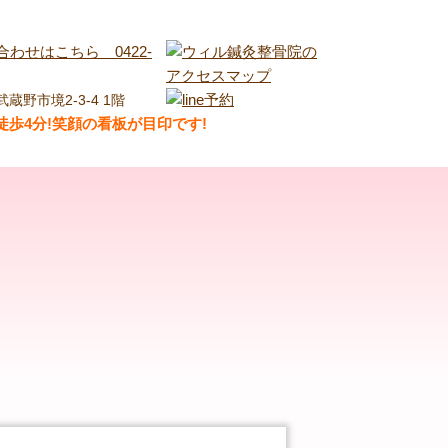
武蔵野市境2-3-4 1階
歩4分!笑顔の看板が目印です!