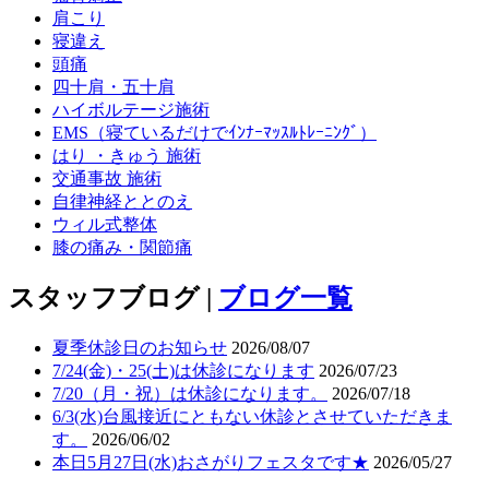
肩こり
寝違え
頭痛
四十肩・五十肩
ハイボルテージ施術
EMS（寝ているだけでｲﾝﾅｰﾏｯｽﾙﾄﾚｰﾆﾝｸﾞ）
はり ・きゅう 施術
交通事故 施術
自律神経ととのえ
ウィル式整体
膝の痛み・関節痛
スタッフブログ |
ブログ一覧
夏季休診日のお知らせ
2026/08/07
7/24(金)・25(土)は休診になります
2026/07/23
7/20（月・祝）は休診になります。
2026/07/18
6/3(水)台風接近にともない休診とさせていただきま
す。
2026/06/02
本日5月27日(水)おさがりフェスタです★
2026/05/27