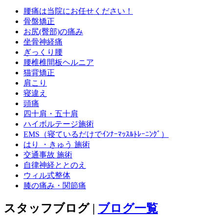
腰痛は当院にお任せください！
骨盤矯正
お尻(臀部)の痛み
坐骨神経痛
ぎっくり腰
腰椎椎間板ヘルニア
猫背矯正
肩こり
寝違え
頭痛
四十肩・五十肩
ハイボルテージ施術
EMS（寝ているだけでｲﾝﾅｰﾏｯｽﾙﾄﾚｰﾆﾝｸﾞ）
はり ・きゅう 施術
交通事故 施術
自律神経ととのえ
ウィル式整体
膝の痛み・関節痛
スタッフブログ |
ブログ一覧