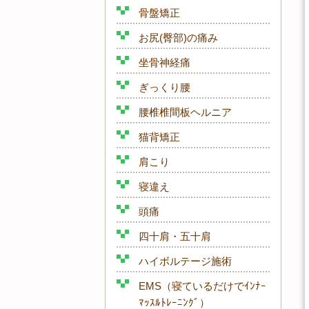
骨盤矯正
お尻(臀部)の痛み
坐骨神経痛
ぎっくり腰
腰椎椎間板ヘルニア
猫背矯正
肩こり
寝違え
頭痛
四十肩・五十肩
ハイボルテージ施術
EMS（寝ているだけでｲﾝﾅｰ
ﾏｯｽﾙﾄﾚｰﾆﾝｸﾞ）