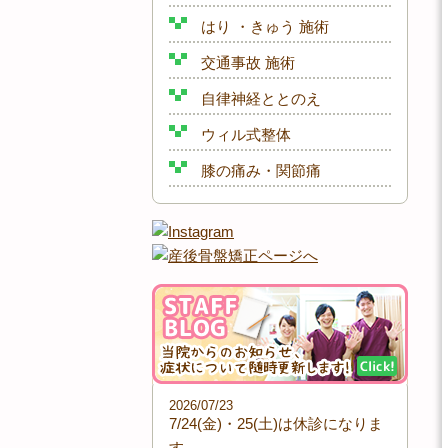
はり ・きゅう 施術
交通事故 施術
自律神経ととのえ
ウィル式整体
膝の痛み・関節痛
2026/07/23
7/24(金)・25(土)は休診になりま
す