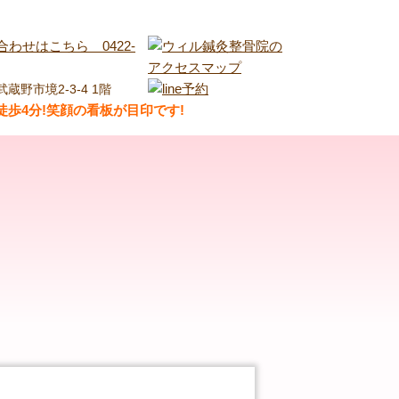
武蔵野市境2-3-4 1階
歩4分!笑顔の看板が目印です!