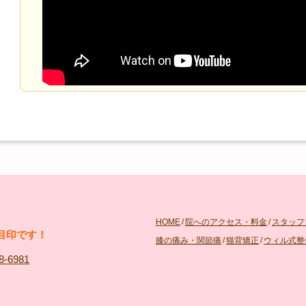
HOME
/
院へのアクセス・料金
/
スタッフ
目印です！
膝の痛み・関節痛
/
猫背矯正
/
ウィル式整